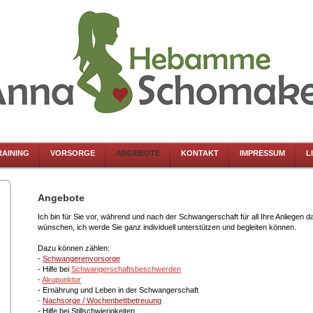
AINING
VORSORGE
ANGEBOTE
KONTAKT
IMPRESSUM
L
Angebote
Ich bin für Sie vor, während und nach der Schwangerschaft für all Ihre Anliegen d
wünschen, ich werde Sie ganz individuell unterstützen und begleiten können.
Dazu können zählen:
-
Schwangerenvorsorge
- Hilfe bei
Schwangerschaftsbeschwerden
-
Akupunktur
- Ernährung und Leben in der Schwangerschaft
-
Nachsorge /
Wochenbettbetreuung
- Hilfe bei Stillschwierigkeiten